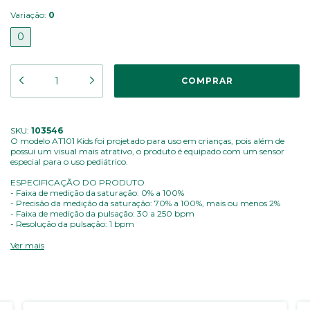
Variação:
0
0
SKU:
103546
O modelo AT101 Kids foi projetado para uso em crianças, pois além de
possui um visual mais atrativo, o produto é equipado com um sensor
especial para o uso pediátrico.
ESPECIFICAÇÃO DO PRODUTO
- Faixa de medição da saturação: 0% a 100%
- Precisão da medição da saturação: 70% a 100%, mais ou menos 2%
- Faixa de medição da pulsação: 30 a 250 bpm
- Resolução da pulsação: 1 bpm
- Precisão da medição de pulsação: mais ou menos 1 BPM ou 1%, o que for
maior.
Ver mais
- Display: 0,95'' colorido OLED. Área de visualização 20.1 mm x 13.4
- Idade mínima para uso: Acima de 6 meses em média
- Diâmetro do dedo: entre 0.7 cm a 2.3 cm
- Peso sem bateria: 26g.
- Dimensões: 67.5 mm x 38 mm x 25 mm