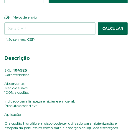
ALTERAR CEP
Entregas para o CEP:
Meios de envio
CALCULAR
Não sei meu CEP
Descrição
SKU:
104925
Características
Absorvente;
Macio e suave;
100% algodão;
Indicado para limpeza e higiene em geral;
Produto descartável.
Aplicação
O algodão hidrófilo em disco pode ser utilizado para higienização e
assepsia da pele, assim como para a absorção de líquidos e secreções.